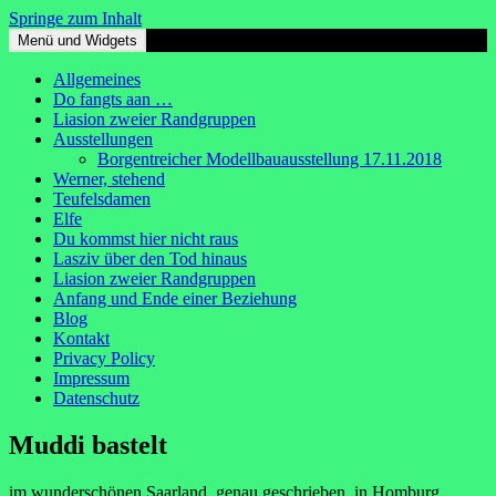
Springe zum Inhalt
Menü und Widgets
muddis-modellbauseite.de
Allgemeines
Do fangts aan …
Liasion zweier Randgruppen
Ausstellungen
Borgentreicher Modellbauausstellung 17.11.2018
Werner, stehend
Teufelsdamen
Elfe
Du kommst hier nicht raus
Lasziv über den Tod hinaus
Liasion zweier Randgruppen
Anfang und Ende einer Beziehung
Blog
Kontakt
Privacy Policy
Impressum
Datenschutz
Muddi bastelt
im wunderschönen Saarland, genau geschrieben, in Homburg.