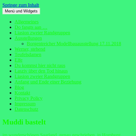
Springe zum Inhalt
Menü und Widgets
muddis-modellbauseite.de
Allgemeines
Do fangts aan …
Liasion zweier Randgruppen
Ausstellungen
Borgentreicher Modellbauausstellung 17.11.2018
Werner, stehend
Teufelsdamen
Elfe
Du kommst hier nicht raus
Lasziv über den Tod hinaus
Liasion zweier Randgruppen
Anfang und Ende einer Beziehung
Blog
Kontakt
Privacy Policy
Impressum
Datenschutz
Muddi bastelt
im wunderschönen Saarland, genau geschrieben, in Homburg.